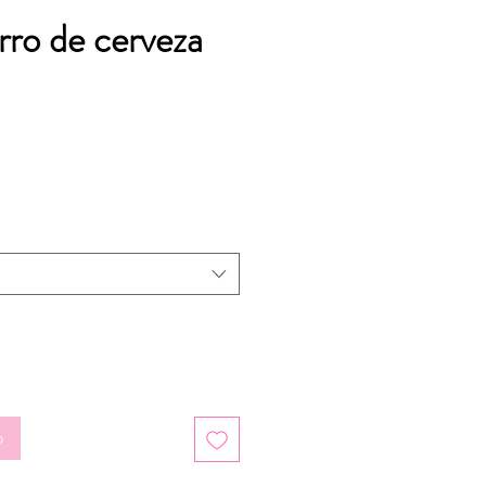
rro de cerveza
 de oferta
o