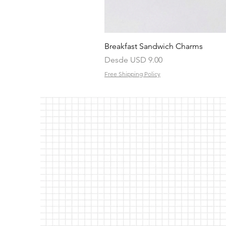
Breakfast Sandwich Charms
Precio de oferta
Desde
USD 9.00
Free Shipping Policy