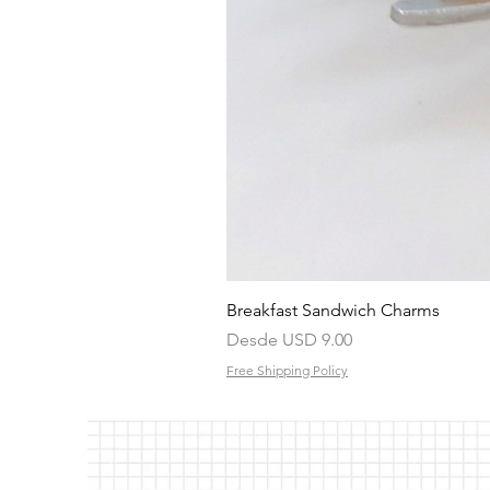
Breakfast Sandwich Charms
Precio de oferta
Desde
USD 9.00
Free Shipping Policy